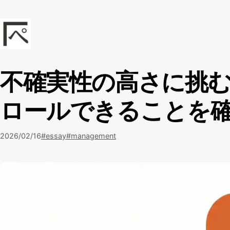
本文へスキップ
kadoppe.com
不確実性の高さに挑
ロールできることを
2026/02/16
#essay
#management