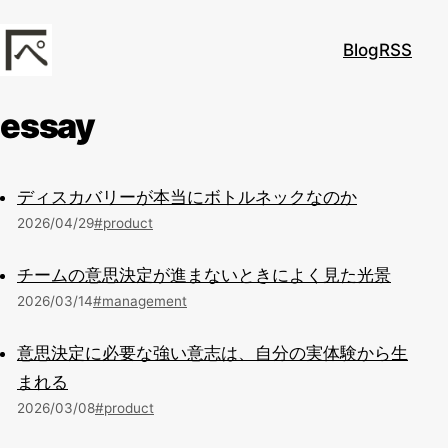
本文へスキップ
Blog
RSS
kadoppe.com
essay
ディスカバリーが本当にボトルネックなのか
2026/04/29
#product
チームの意思決定が進まないときによく見た光景
2026/03/14
#management
意思決定に必要な強い意志は、自分の実体験から生
まれる
2026/03/08
#product