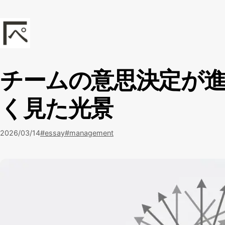
本文へスキップ
kadoppe.com
チームの意思決定が
く見た光景
2026/03/14
#essay
#management